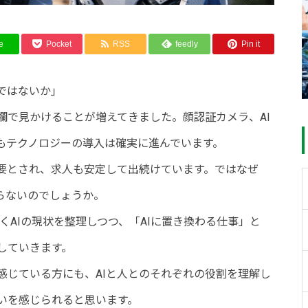
e
Pocket
RSS
feedly
Pin it
ではないか」
欄で見かけることが増えてきました。顔認証カメラ、AI
もテクノロジーの導入は確実に進んでいます。
要とされ、求人も安定して出続けています。ではなぜ
らないのでしょうか。
くAIの現状を整理しつつ、「AIに置き換わる仕事」と
していきます。
感じている方にも、AIと人とのそれぞれの役割を理解し
いを感じられると思います。