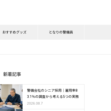
おすすめグッズ
となりの警備員
警備採用で注目される「給与前
AI映像解析と警備ロボットで施
警備員教育 DX最前線2026｜AI
警備会社の熱中症対策、次の課
熱中症対策は“一律支給”から“現
【隊員向け】警備業界のWeb面
新着記事
払い制度」｜求人訴求・定着支
設警備はどう変わる？監視・巡
監視機能で変わる教育と実務対
題は「暑さそのもの」現役警備
場に合わせて選ぶ”時代へ｜最新
接対策完全ガイド｜準備・マナ
援に活用するポイント
回業務を効率化する新提案
応
員253名調査から考える現場改
動向から見る警備会社の備え
ー・受かる話し方を解説
善
警備会社のシニア採用｜雇用率8
3.1％の調査から考える5つの実務
2026.08.7
警備業務の入札実務ガイド｜仕
警備会社の受発注業務をDX｜K
警備の仕事ってこれからどうな
警備員の約半数が「トイレを我
警備員の熱中症対策に新たな選
警備員になる前にチェック！入