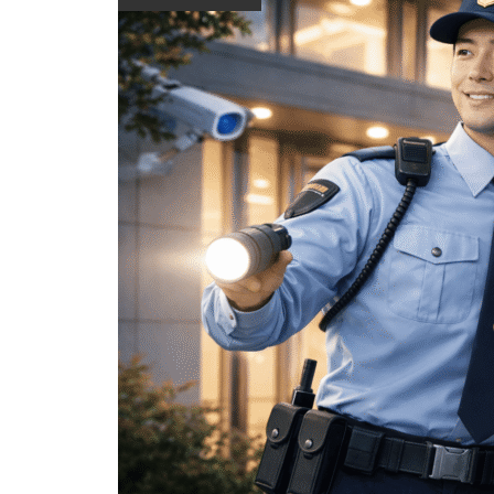
援サービスを開始｜警備会社も
タ活用”へ｜DENNOUリサーチが
制度「ある」8割の調査結果か
すさ”が重要｜2026年夏に考え
ル」完全ガイド！角度・姿勢・
任教育の違いと進め方を解説
備えたいサイバー攻撃への初動
示す渋滞対策の新しい視点
ら考える隊員定着のヒント
たい補給方法と暑さ対策
タイミングを徹底解説
対応
人手不足対策として注目される
巡回警備のDX事例｜GPSとライ
若手警備員が定着・成長する職
警備員の84％が「やりがいあ
警備員の熱中症対策は“ファン付
シニア世代が活躍する警備の現
ドローン警備｜補助金活用と導
ブ映像で変わる情報共有の仕組
場に共通する3つの習慣｜新年
り」それでも辞めない職場の条
き作業服だけ”では不十分？ヘル
場。求められている理由とは？
入前に確認すべきポイント
みとは
度に見直したい人材育成の基本
件1位は給与ではなかった
メット内部温度を最大約6℃低
減する新装備を解説
セントラル警備保障×北海道ク
警備DXとは？SBX S1登場で変
春採用後に増える新人警備員の
高齢警備員でも無理なく働け
【初めての年末警備】安心して
熱中症対策「義務化」から3か
リーン・システム提携｜次世代
わるAI・ロボット活用の実務ポ
離職理由とは？現場ギャップの
る！揃えておきたいおすすめグ
乗り切るための5つのコツ～現
月…現場ではまだ対応に差
警備の実務インパクト
イント
正体
ッズ
場で“焦らず・安全に・正し
く”動くために～