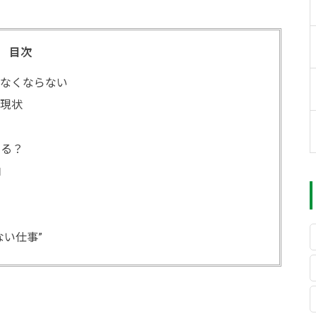
目次
はなくならない
の現状
わる？
由
ない仕事”