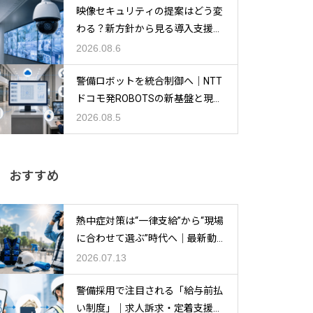
様書の読み方・積算・見積作成
OMAINUの新機能「KOMA ORDE
る？長く安心して働くために知
慢」 現場運用の限界と、人手不
択肢｜保冷剤ベストが注目され
社時に必要な書類と提出の流れ
映像セキュリティの提案はどう変
のポイント
R」とは
っておきたい「これからの形」
足時代の“回る体制”とは
る理由とは
を完全解説
わる？新方針から見る導入支援の
と「進み方」
ポイント
2026.08.6
警備ロボットを統合制御へ｜NTT
【警備業務の入札とは？】初心
警備員の面接辞退を防ぐ「通知
「今年こそ資格を取りたい！」
警備業の採用競争が激化へ ア
警備員の集中力を守る差し入れ
警備の安全を支える影の立役
ドコモ発ROBOTSの新基盤と現場
者向けに参加方法・流れ・注意
DX」｜Web面接SOKUMENの新
警備員が優先すべきおすすめ資
ルバイト・パート平均時給、20
とは？現場環境別に解説する安
者〜管制担当の仕事と1日のス
活用の5つの観点
2026.08.5
点を解説
機能で歩留まり改善に期待
格5選【2026年版】
25年10月も上昇
全対策
ケジュール〜
おすすめ
警備員の熱中症対策2026｜「酷
警備会社の“電話対応地獄”を解
警備員教育の見直しポイント10
警備員が求めるシフトの特徴と
なぜ今“春装備”を見直すのか？2
新人警備員の“報連相”入門！先
熱中症対策は“一律支給”から“現場
暑日」時代に登場したWBGTセ
消 AI配置で業務3時間→30分
選！1年を振り返って「教え
は？現場の声から見えてきた理
026年の警備会社向け判断ポイ
輩に信頼される伝え方の基本
に合わせて選ぶ”時代へ｜最新動
ンサー腕時計が夏発売
に短縮する「警備サイン」とは
方」をアップデート
想の働き方
ント
向から見る警備会社の備え
2026.07.13
警備採用で注目される「給与前払
い制度」｜求人訴求・定着支援に