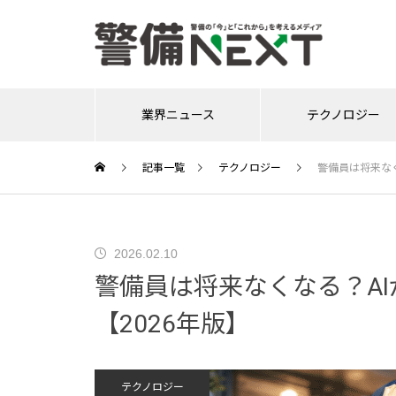
業界ニュース
テクノロジー
記事一覧
テクノロジー
警備員は将来なく
映像セキュリティの提案はどう
警備ロボットを統合制御へ｜NT
警備員教育DXは高齢化の壁を越
警備会社のシニア採用｜雇用率
なぜ今、警備会社で制服の見直
警備業界の寮生活は誰に向いて
2026.02.10
変わる？新方針から見る導入支
Tドコモ発ROBOTSの新基盤と
えるか｜60代・70代隊員にも使
83.1％の調査から考える5つの
しを検討したいのか｜夏服見直
いる？未経験から考える住まい
警備員は将来なくなる？A
援のポイント
現場活用の5つの観点
いやすい法定教育の進め方
実務
しで押さえたい実務ポイント
の選択肢
【2026年版】
「ALSOKがインシデント対応支
交通誘導警備は“経験”から“デー
警備会社の離職対策｜健康支援
警備現場の熱中症対策は“続けや
新人警備員のための「敬礼ルー
テクノロジー
警備員研修とは？新任教育・現