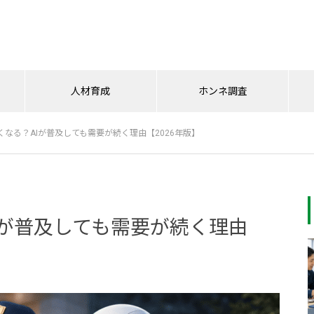
人材育成
ホンネ調査
なる？AIが普及しても需要が続く理由【2026年版】
おすすめグッズ
となりの警備員
業界ニュース
テクノロジー
ホンネ調査
人材育成
警備会社の採用面接を効率化｜
警備業の給与計算を効率化｜KO
警備業界におすすめの人材育成
20・30代の約半数が貯金100万
警備員の熱中症対策におすすめ
パワハラは我慢しなくていい！
SOKUMEN×トルー連携に見る面
MAINUが夜勤・当務向け「深夜
ツール5選｜教育の効率化と定
円未満｜若手警備員の離職を防
｜ファン付き作業着・冷却ベス
警備員として安心して働き続け
Iが普及しても需要が続く理由
接設定DX
休憩機能」をリリース
着を実現する方法
ぐ生活支援
ト・クーリングパッドの選び方
るために知っておきたいルール
と活用法【2026年版】
と行動の仕方
警備業法改正後に増すコンプラ
AI時代に警備員が身につけたい
警備員の81.4％が「DXは必要」
熱中症対策 2026年｜警備業界
警備業界でも始まるAI活用｜経
警備業法で定められた前職調査