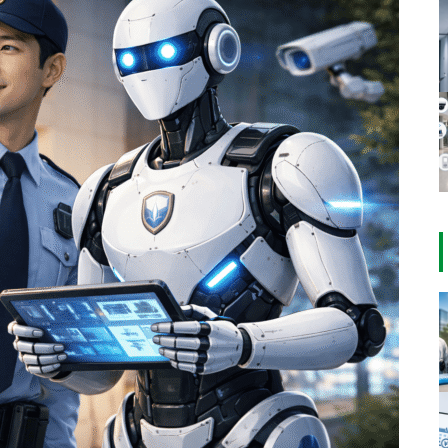
イアンスリスク｜行政処分事例
スキルとは？キャリアアップの
直行直帰とスマホ完結が働き
で注目される「遮熱」という新
営者が知っておきたい実践例
と欠格事由を正しく理解しよう
から学ぶ違法派遣・教育違反対
考え方
やすさを左右
しい選択肢
策
厚生労働省推進「クールワーク
警備会社向け求人サイト比較8
【特集】警備会社に聞いた「労
猛暑の警備を守る新対策｜長時
キャリアアップしたい警備員の
10代でも働ける？警備業界で得
キャンペーン」で義務化された
選【2026年版】施設警備・交通
務管理システムの利用実態202
間冷却ネックスリーブ導入で変
ための「学び直し」入門ガイド
られる3つの成長
3つの実務対応
誘導の採用に強い媒体を解説
5」認知・利用・満足度から見
わる労災防止と現場運営
える最新トレンド
【開催レポート】初開催の「熱
警備会社はなぜ給与だけでは採
防犯設備士とは？施設警備で評
夏の警備バイト時給に変化あ
警備員に手袋は必須！白手袋の
警備の当直・夜勤・24時間勤務
中症対策展」に見た、警備現場
用できないのか？第三の賃金と
価・信頼・自信につながる資格
り？2025年7月度、三大都市圏
意味と選び方・注意点を徹底解
の違いとは？ メリット・デメリ
を守る2026年最新トレンド
いう考え方
を徹底解説
で平均1,327円・全国は1,216円
説
ットも比較
に