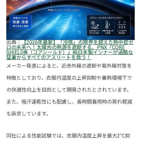
出典｜
【2026年最新】「冷感」の限界を超えた熱中症ゼ
ロの未来へ！太陽光の熱源を遮断する、PNX『CORE
SHIELD®（コアシールド）』純日本製インナーが過酷な
猛暑からすべてのアスリートを救う！
メーカー発表によると、近赤外線の遮断や紫外線対策を
特徴としており、衣服内温度の上昇抑制や暑熱環境下で
の快適性向上を目的として開発されたとされています。
また、吸汗速乾性にも配慮し、長時間着用時の蒸れ軽減
も訴求しています。
同社による性能試験では、衣服内温度上昇を最大2℃抑