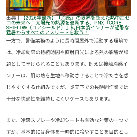
出典｜
【2026年最新】「冷感」の限界を超えた熱中症ゼ
ロの未来へ！太陽光の熱源を遮断する、PNX『CORE
SHIELD®（コアシールド）』純日本製インナーが過酷な
猛暑からすべてのアスリートを救う！
一方で、警備業務のように長時間屋外で活動する環境で
は、冷却効果の持続時間や直射日光による熱の影響が課
題として挙げられることもあります。例えば接触冷感イ
ンナーは、肌の熱を生地へ移動させることで冷たさを感
じやすくする仕組みですが、炎天下での長時間作業では
十分な快適性を維持しにくいケースもあります。
また、冷感スプレーや冷却シートも有効な対策の一つで
すが、基本的には身体を一時的に冷やすことを目的とし