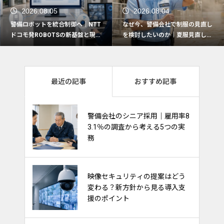
2026.08.05
2026.08.04
警備ロボットを統合制御へ｜NTT
なぜ今、警備会社で制服の見直し
ドコモ発ROBOTSの新基盤と現場
を検討したいのか｜夏服見直しで
活用の5つの観点
押さえたい実務ポイント
最近の記事
おすすめ記事
熱中症対策は“一律支給”から“現
警備会社のシニア採用｜雇用率8
場に合わせて選ぶ”時代へ｜最新
3.1％の調査から考える5つの実
動向から見る警備会社の備え
務
警備採用で注目される「給与前
映像セキュリティの提案はどう
払い制度」｜求人訴求・定着支
変わる？新方針から見る導入支
援に活用するポイント
援のポイント