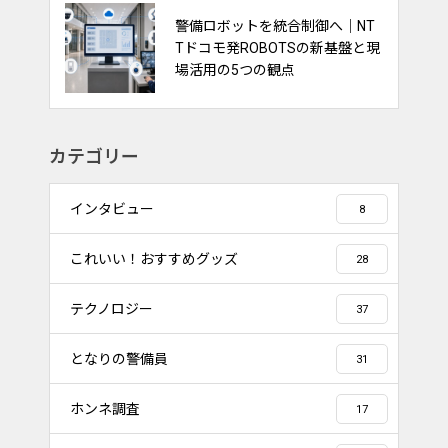
交通誘導警備は“経験”から“デー
警備ロボットを統合制御へ｜NT
タ活用”へ｜DENNOUリサーチが
Tドコモ発ROBOTSの新基盤と現
示す渋滞対策の新しい視点
場活用の5つの観点
カテゴリー
インタビュー
8
これいい！おすすめグッズ
28
テクノロジー
37
となりの警備員
31
ホンネ調査
17