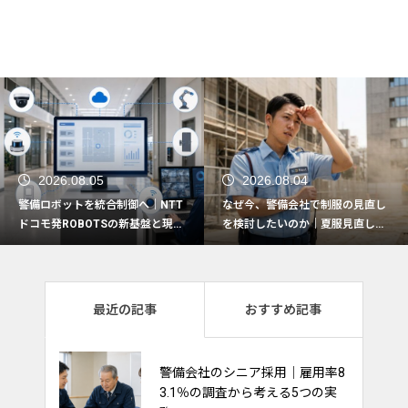
2026.08.05
2026.08.04
警備ロボットを統合制御へ｜NTT
なぜ今、警備会社で制服の見直し
ドコモ発ROBOTSの新基盤と現場
を検討したいのか｜夏服見直しで
活用の5つの観点
押さえたい実務ポイント
最近の記事
おすすめ記事
熱中症対策は“一律支給”から“現
警備会社のシニア採用｜雇用率8
場に合わせて選ぶ”時代へ｜最新
3.1％の調査から考える5つの実