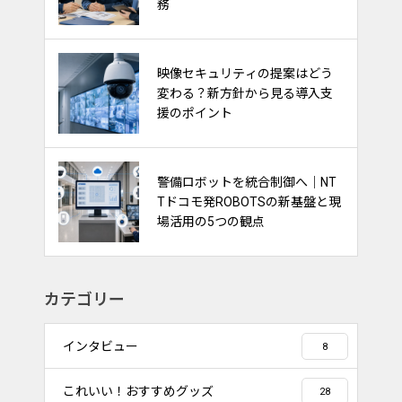
動向から見る警備会社の備え
務
警備採用で注目される「給与前
映像セキュリティの提案はどう
払い制度」｜求人訴求・定着支
変わる？新方針から見る導入支
援に活用するポイント
援のポイント
交通誘導警備は“経験”から“デー
警備ロボットを統合制御へ｜NT
タ活用”へ｜DENNOUリサーチが
Tドコモ発ROBOTSの新基盤と現
示す渋滞対策の新しい視点
場活用の5つの観点
カテゴリー
インタビュー
8
これいい！おすすめグッズ
28