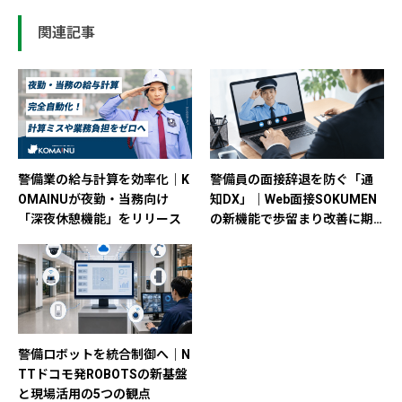
関連記事
警備業の給与計算を効率化｜K
警備員の面接辞退を防ぐ「通
OMAINUが夜勤・当務向け
知DX」｜Web面接SOKUMEN
「深夜休憩機能」をリリース
の新機能で歩留まり改善に期
待
警備ロボットを統合制御へ｜N
TTドコモ発ROBOTSの新基盤
と現場活用の5つの観点