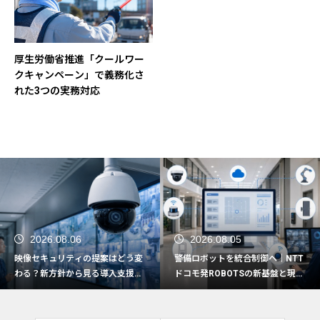
厚生労働省推進「クールワー
クキャンペーン」で義務化さ
れた3つの実務対応
2026.08.05
2026.08.04
変
警備ロボットを統合制御へ｜NTT
なぜ今、警備会社で制服の見直
の
ドコモ発ROBOTSの新基盤と現場
を検討したいのか｜夏服見直し
活用の5つの観点
押さえたい実務ポイント