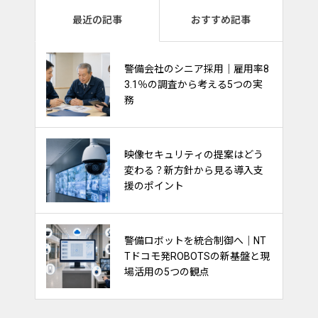
最近の記事
おすすめ記事
熱中症対策は“一律支給”から“現
警備会社のシニア採用｜雇用率8
場に合わせて選ぶ”時代へ｜最新
3.1％の調査から考える5つの実
動向から見る警備会社の備え
務
警備採用で注目される「給与前
映像セキュリティの提案はどう
払い制度」｜求人訴求・定着支
変わる？新方針から見る導入支
援に活用するポイント
援のポイント
交通誘導警備は“経験”から“デー
警備ロボットを統合制御へ｜NT
タ活用”へ｜DENNOUリサーチが
Tドコモ発ROBOTSの新基盤と現
示す渋滞対策の新しい視点
場活用の5つの観点