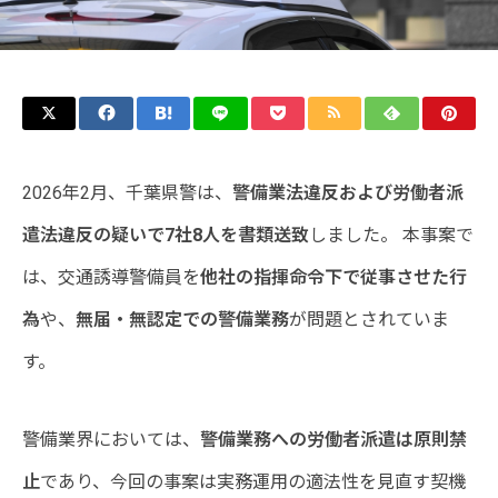
2026年2月、千葉県警は、
警備業法違反および労働者派
遣法違反の疑いで7社8人を書類送致
しました。 本事案で
は、交通誘導警備員を
他社の指揮命令下で従事させた行
為
や、
無届・無認定での警備業務
が問題とされていま
す。
警備業界においては、
警備業務への労働者派遣は原則禁
止
であり、今回の事案は実務運用の適法性を見直す契機