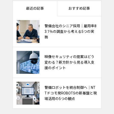
最近の記事
おすすめ記事
熱中症対策は“一律支給”から“現
警備会社のシニア採用｜雇用率8
場に合わせて選ぶ”時代へ｜最新
3.1％の調査から考える5つの実
動向から見る警備会社の備え
務
警備採用で注目される「給与前
映像セキュリティの提案はどう
払い制度」｜求人訴求・定着支
変わる？新方針から見る導入支
援に活用するポイント
援のポイント
交通誘導警備は“経験”から“デー
警備ロボットを統合制御へ｜NT
タ活用”へ｜DENNOUリサーチが
Tドコモ発ROBOTSの新基盤と現
示す渋滞対策の新しい視点
場活用の5つの観点