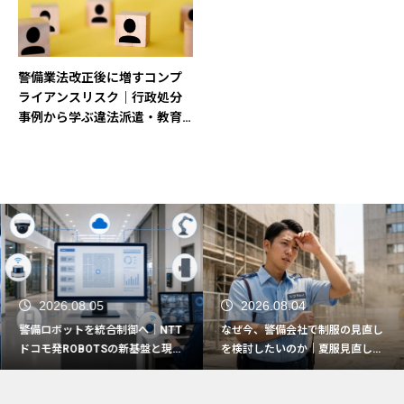
警備業法改正後に増すコンプ
ライアンスリスク｜行政処分
事例から学ぶ違法派遣・教育
違反対策
2026.08.05
2026.08.04
警備ロボットを統合制御へ｜NTT
なぜ今、警備会社で制服の見直し
ドコモ発ROBOTSの新基盤と現場
を検討したいのか｜夏服見直しで
活用の5つの観点
押さえたい実務ポイント