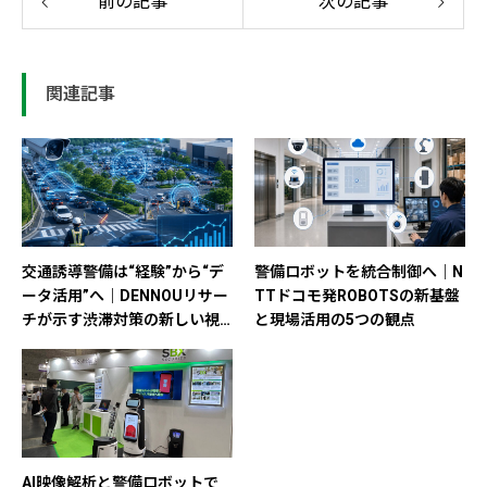
前の記事
次の記事
関連記事
交通誘導警備は“経験”から“デ
警備ロボットを統合制御へ｜N
ータ活用”へ｜DENNOUリサー
TTドコモ発ROBOTSの新基盤
チが示す渋滞対策の新しい視
と現場活用の5つの観点
点
AI映像解析と警備ロボットで