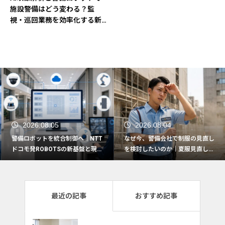
施設警備はどう変わる？監
視・巡回業務を効率化する新
提案
2026.08.05
2026.08.04
警備ロボットを統合制御へ｜NTT
なぜ今、警備会社で制服の見直し
ドコモ発ROBOTSの新基盤と現場
を検討したいのか｜夏服見直しで
活用の5つの観点
押さえたい実務ポイント
最近の記事
おすすめ記事