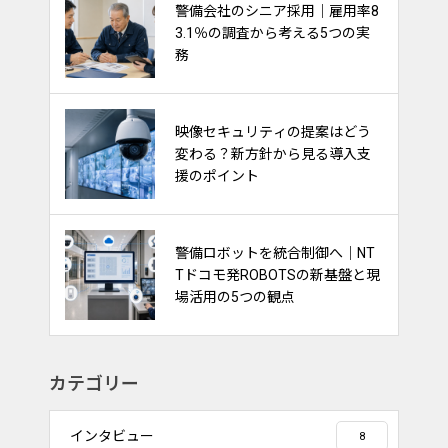
熱中症対策は“一律支給”から“現
警備会社のシニア採用｜雇用率8
場に合わせて選ぶ”時代へ｜最新
3.1％の調査から考える5つの実
動向から見る警備会社の備え
務
警備採用で注目される「給与前
映像セキュリティの提案はどう
払い制度」｜求人訴求・定着支
変わる？新方針から見る導入支
援に活用するポイント
援のポイント
交通誘導警備は“経験”から“デー
警備ロボットを統合制御へ｜NT
タ活用”へ｜DENNOUリサーチが
Tドコモ発ROBOTSの新基盤と現
示す渋滞対策の新しい視点
場活用の5つの観点
カテゴリー
インタビュー
8