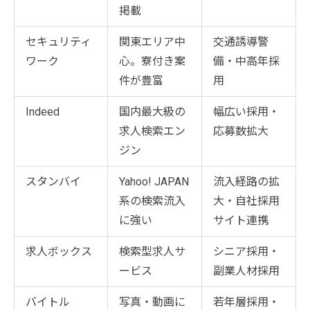
掲載
セキュリティ
関東エリア中
交通誘導警
ワーク
心。寮付き案
備・中高年採
件が豊富
用
Indeed
国内最大級の
幅広い採用・
求人検索エン
応募数拡大
ジン
スタンバイ
Yahoo! JAPAN
流入経路の拡
系の検索流入
大・自社採用
に強い
サイト連携
求人ボックス
検索型求人サ
シニア採用・
ービス
副業人材採用
バイトル
写真・動画に
若年層採用・