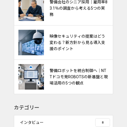
熱中症対策は“一律支給”から“現
警備会社のシニア採用｜雇用率8
場に合わせて選ぶ”時代へ｜最新
3.1％の調査から考える5つの実
動向から見る警備会社の備え
務
警備採用で注目される「給与前
映像セキュリティの提案はどう
払い制度」｜求人訴求・定着支
変わる？新方針から見る導入支
援に活用するポイント
援のポイント
交通誘導警備は“経験”から“デー
警備ロボットを統合制御へ｜NT
タ活用”へ｜DENNOUリサーチが
Tドコモ発ROBOTSの新基盤と現
示す渋滞対策の新しい視点
場活用の5つの観点
カテゴリー
インタビュー
8