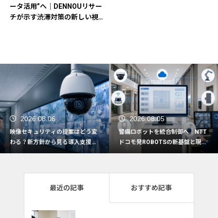
ータ活用”へ｜DENNOUリサー
チが示す渋滞対策の新しい視
点
2026.08.05
2026.08.04
警備ロボットを統合制御へ｜NTT
なぜ今、警備会社で制服の見直し
ドコモ発ROBOTSの新基盤と現場
を検討したいのか｜夏服見直しで
活用の5つの観点
押さえたい実務ポイント
最近の記事
おすすめ記事