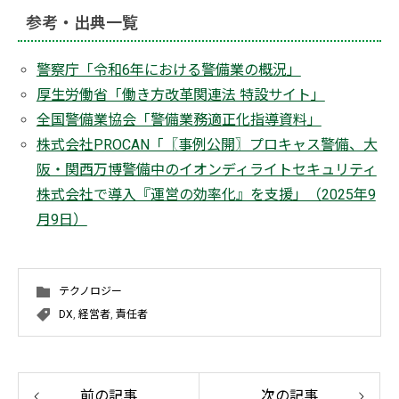
参考・出典一覧
警察庁「令和6年における警備業の概況」
厚生労働省「働き方改革関連法 特設サイト」
全国警備業協会「警備業務適正化指導資料」
株式会社PROCAN「〖事例公開〗プロキャス警備、大
阪・関西万博警備中のイオンディライトセキュリティ
株式会社で導入『運営の効率化』を支援」（2025年9
月9日）
テクノロジー
DX
,
経営者
,
責任者
前の記事
次の記事