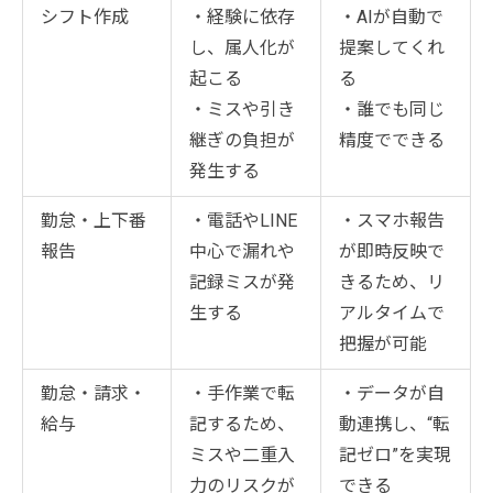
シフト作成
・経験に依存
・AIが自動で
し、属人化が
提案してくれ
起こる
る
・ミスや引き
・誰でも同じ
継ぎの負担が
精度でできる
発生する
勤怠・上下番
・電話やLINE
・スマホ報告
報告
中心で漏れや
が即時反映で
記録ミスが発
きるため、リ
生する
アルタイムで
把握が可能
勤怠・請求・
・手作業で転
・データが自
給与
記するため、
動連携し、“転
ミスや二重入
記ゼロ”を実現
力のリスクが
できる