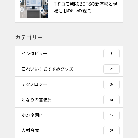
タ活用”へ｜DENNOUリサーチが
Tドコモ発ROBOTSの新基盤と現
示す渋滞対策の新しい視点
場活用の5つの観点
カテゴリー
インタビュー
8
これいい！おすすめグッズ
28
テクノロジー
37
となりの警備員
31
ホンネ調査
17
人材育成
28