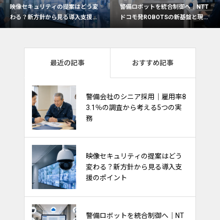
はどう変
警備ロボットを統合制御へ｜NTT
なぜ今、警備会社で制服
入支援の
ドコモ発ROBOTSの新基盤と現場
を検討したいのか｜夏服
活用の5つの観点
押さえたい実務ポイン
最近の記事
おすすめ記事
熱中症対策は“一律支給”から“現
警備会社のシニア採用｜雇用率8
場に合わせて選ぶ”時代へ｜最新
3.1％の調査から考える5つの実
動向から見る警備会社の備え
務
警備採用で注目される「給与前
映像セキュリティの提案はどう
払い制度」｜求人訴求・定着支
変わる？新方針から見る導入支
援に活用するポイント
援のポイント
交通誘導警備は“経験”から“デー
警備ロボットを統合制御へ｜NT